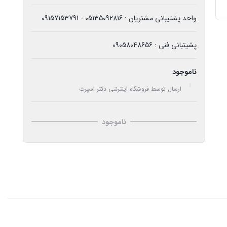
واحد پشتیبانی مشتریان : 05135092816 - 09157153791
پشیتبانی فنی : 09058048656
ناموجود
ارسال توسط فروشگاه اینترنتی دکتر اسپرت
ناموجود