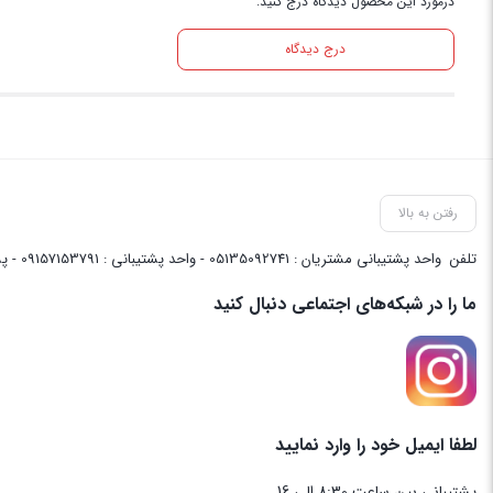
درمورد این محصول دیدگاه درج کنید.
درج دیدگاه
رفتن به بالا
تلفن
واحد پشتیبانی مشتریان : 05135092741 - واحد پشتیبانی : 09157153791 - پشتیبانی واحد فنی سایت : 09058048656
ما را در شبکه‌های اجتماعی دنبال کنید
لطفا ایمیل خود را وارد نمایید
پشتیبانی بین ساعت 8:30 الی 16