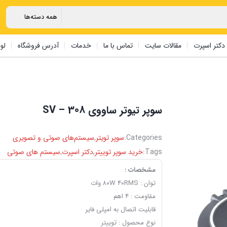
دکتر اسپرت
مقالات سایت
تماس با ما
خدمات
آدرس فروشگاه
لو
سوپر تیوتر ‏ساووی SV – 308
Categories:
سوپر تویتر
,
سیستم‌های صوتی و تصویری
Tags:
خرید سوپر توییتر
,
دکتر اسپرت
,
سیستم های صوتی
مشخصات :
توان : ۸۰W ۴۰RMS وات
مقاومت : ۴ اهم
قابلیت اتصال به امپلی فایر
نوع محصول : توییتر