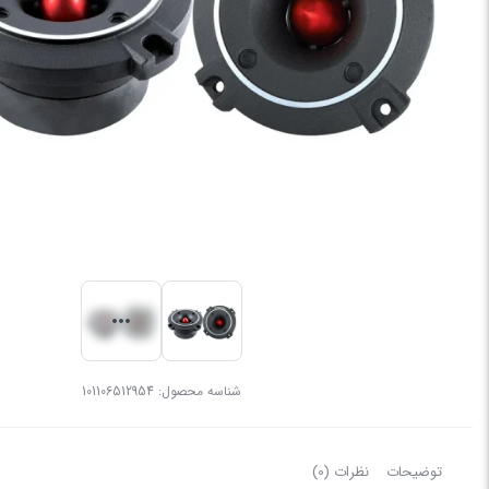
شناسه محصول:
101106512954
توضیحات
نظرات (0)