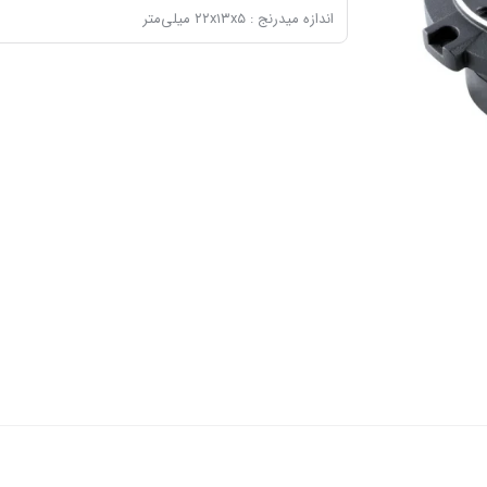
اندازه میدرنج : ۲۲x۱۳x۵ میلی‌متر