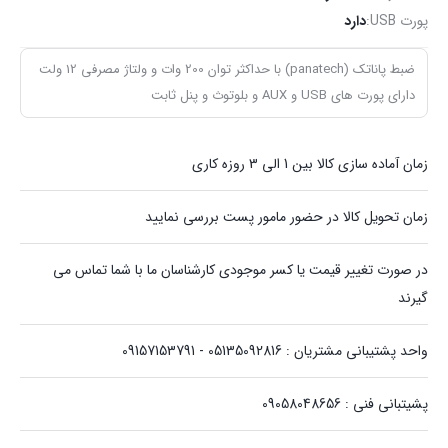
پورت USB:
دارد
ضبط پاناتک (panatech) با حداکثر توان 200 وات و ولتاژ مصرفی 12 ولت
دارای پورت های USB و AUX و بلوتوث و پنل ثابت
زمان آماده سازی کالا بین 1 الی 3 روزه کاری
زمان تحویل کالا در حضور مامور پست بررسی نمایید
در صورت تغییر قیمت یا کسر موجودی کارشناسان ما با شما تماس می
گیرند
واحد پشتیبانی مشتریان : 05135092816 - 09157153791
پشیتبانی فنی : 09058048656