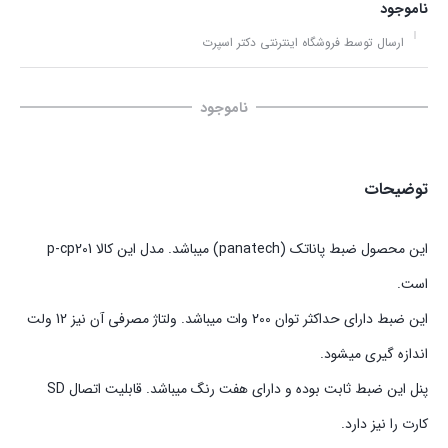
ناموجود
ارسال توسط فروشگاه اینترنتی دکتر اسپرت
ناموجود
توضیحات
این محصول ضبط پاناتک (panatech) میباشد. مدل این کالا p-cp201
است.
این ضبط دارای حداکثر توان 200 وات میباشد. ولتاژ مصرفی آن نیز 12 ولت
اندازه گیری میشود.
پنل این ضبط ثابت بوده و دارای هفت رنگ میباشد. قابلیت اتصال SD
کارت را نیز دارد.