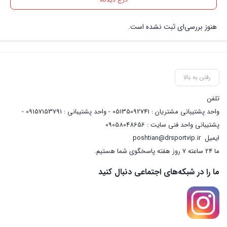
هنوز بررسی‌ای ثبت نشده است.
رفتن به بالا
تلفن
واحد پشتیبانی مشتریان : 05135092741 - واحد پشتیبانی : 09157153791 -
پشتیبانی واحد فنی سایت : 09058048656
ایمیل
poshtian@drsportvip.ir
ما 24 ساعته 7 روز هفته پاسخگوی شما هستیم.
ما را در شبکه‌های اجتماعی دنبال کنید