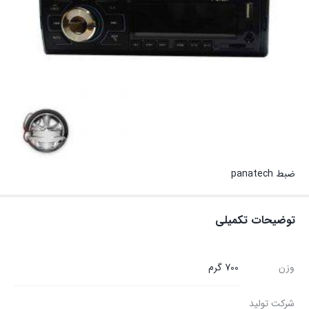
ضبط panatech
توضیحات تکمیلی
وزن
700 گرم
شرکت تولید