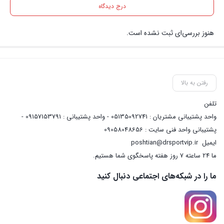
درج دیدگاه
هنوز بررسی‌ای ثبت نشده است.
رفتن به بالا
تلفن
واحد پشتیبانی مشتریان : 05135092741 - واحد پشتیبانی : 09157153791 -
پشتیبانی واحد فنی سایت : 09058048656
ایمیل
poshtian@drsportvip.ir
ما 24 ساعته 7 روز هفته پاسخگوی شما هستیم.
ما را در شبکه‌های اجتماعی دنبال کنید