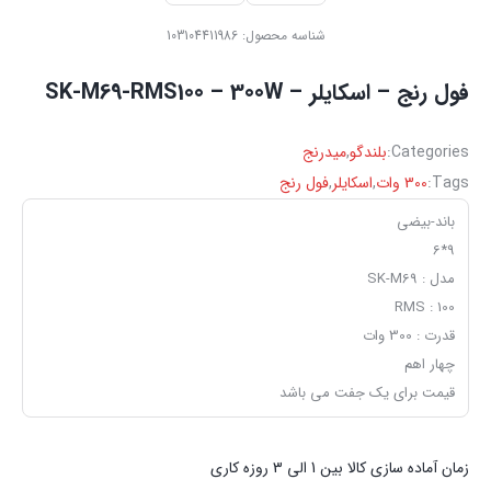
شناسه محصول:
103104411986
فول رنج – اسکایلر – SK-M69-RMS100 – 300W
Categories:
بلندگو
,
میدرنج
Tags:
300 وات
,
اسکایلر
,
فول رنج
باند-بیضی
9*6
مدل : SK-M69
RMS : 100
قدرت : 300 وات
چهار اهم
قیمت برای یک جفت می باشد
زمان آماده سازی کالا بین 1 الی 3 روزه کاری