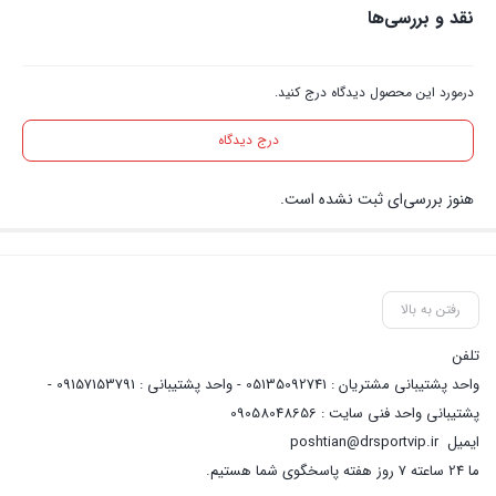
نقد و بررسی‌ها
درمورد این محصول دیدگاه درج کنید.
درج دیدگاه
هنوز بررسی‌ای ثبت نشده است.
رفتن به بالا
تلفن
واحد پشتیبانی مشتریان : 05135092741 - واحد پشتیبانی : 09157153791 -
پشتیبانی واحد فنی سایت : 09058048656
ایمیل
poshtian@drsportvip.ir
ما 24 ساعته 7 روز هفته پاسخگوی شما هستیم.