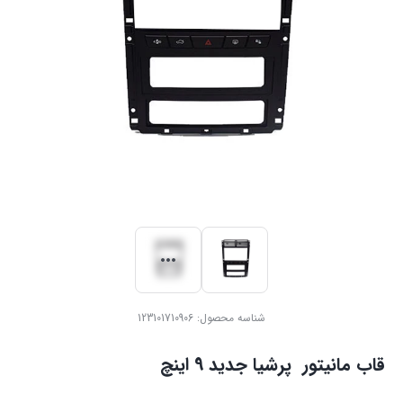
شناسه محصول:
123101710906
قاب مانیتور ‏ ‏پرشیا ‏جدید 9 اینچ