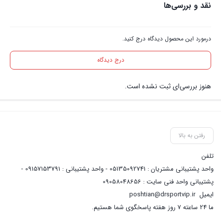
نقد و بررسی‌ها
درمورد این محصول دیدگاه درج کنید.
درج دیدگاه
هنوز بررسی‌ای ثبت نشده است.
رفتن به بالا
تلفن
واحد پشتیبانی مشتریان : 05135092741 - واحد پشتیبانی : 09157153791 -
پشتیبانی واحد فنی سایت : 09058048656
ایمیل
poshtian@drsportvip.ir
ما 24 ساعته 7 روز هفته پاسخگوی شما هستیم.