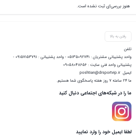
هنوز بررسی‌ای ثبت نشده است.
رفتن به بالا
تلفن
واحد پشتیبانی مشتریان : 05135092741 - واحد پشتیبانی : 09157153791 -
پشتیبانی واحد فنی سایت : 09058048656
ایمیل
poshtian@drsportvip.ir
ما 24 ساعته 7 روز هفته پاسخگوی شما هستیم.
ما را در شبکه‌های اجتماعی دنبال کنید
لطفا ایمیل خود را وارد نمایید