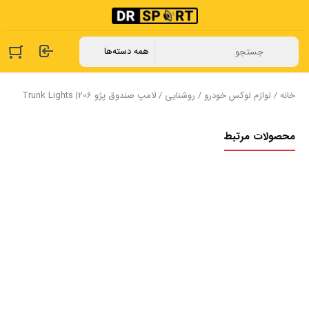
خانه
/
لوازم لوکس خودرو
/
روشنایی
/ لامپ صندوق پژو 206| Trunk Lights
محصولات مرتبط