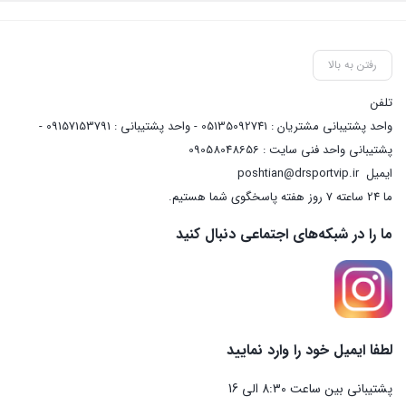
رفتن به بالا
تلفن
واحد پشتیبانی مشتریان : 05135092741 - واحد پشتیبانی : 09157153791 -
پشتیبانی واحد فنی سایت : 09058048656
ایمیل
poshtian@drsportvip.ir
ما 24 ساعته 7 روز هفته پاسخگوی شما هستیم.
ما را در شبکه‌های اجتماعی دنبال کنید
لطفا ایمیل خود را وارد نمایید
پشتیبانی بین ساعت 8:30 الی 16