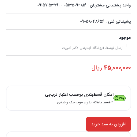
واحد پشتیبانی مشتریان : 05135092816 - 09157153791
پشیتبانی فنی : 09058048656
موجود
ارسال توسط فروشگاه اینترنتی دکتر اسپرت
45,000,000
ریال
امکان قسط‌بندی برحسب اعتبار ترب‌پی
۴ قسط ماهانه. بدون سود، چک و ضامن.
افزودن به سبد خرید