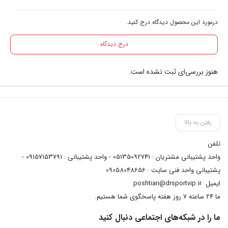
درمورد این محصول دیدگاه درج کنید.
درج دیدگاه
هنوز بررسی‌ای ثبت نشده است.
رفتن به بالا
تلفن
واحد پشتیبانی مشتریان : 05135092741 - واحد پشتیبانی : 09157153791 -
پشتیبانی واحد فنی سایت : 09058048656
ایمیل
poshtian@drsportvip.ir
ما 24 ساعته 7 روز هفته پاسخگوی شما هستیم.
ما را در شبکه‌های اجتماعی دنبال کنید