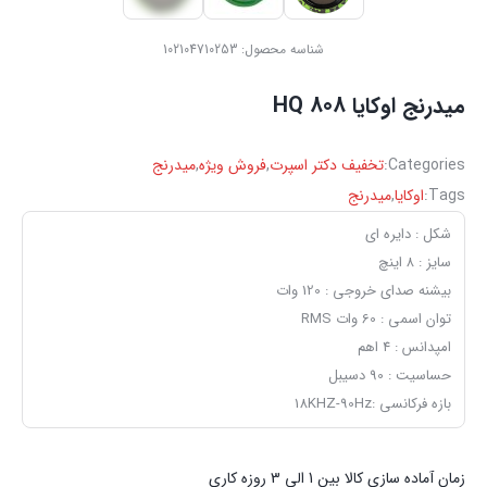
شناسه محصول:
102104710253
میدرنج اوکایا HQ 808
Categories:
تخفیف دکتر اسپرت
,
فروش ویژه
,
میدرنج
Tags:
اوکایا
,
میدرنج
شکل : دایره ای
سایز : ۸ اینچ
بیشنه صدای خروجی : 120 وات
توان اسمی : 60 وات RMS
امپدانس : ۴ اهم
حساسیت : 90 دسیبل
بازه فرکانسی :18KHZ-90Hz
زمان آماده سازی کالا بین 1 الی 3 روزه کاری