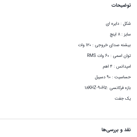
توضیحات
شکل : دایره ای
سایز : ۸ اینچ
بیشنه صدای خروجی : 120 وات
توان اسمی : 60 وات RMS
امپدانس : ۴ اهم
حساسیت : 90 دسیبل
بازه فرکانسی :18KHZ-90Hz
یک جفت
نقد و بررسی‌ها