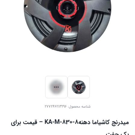
شناسه محصول:
277246213296
میدرنج ‏کاشیاما دهنه8-KA-M-830 – قیمت برای
یک جفت