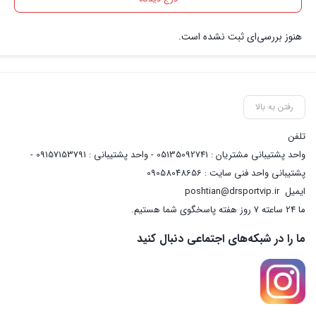
هنوز بررسی‌ای ثبت نشده است.
رفتن به بالا
تلفن
واحد پشتیبانی مشتریان : 05135092741 - واحد پشتیبانی : 09157153791 -
پشتیبانی واحد فنی سایت : 09058048656
ایمیل
poshtian@drsportvip.ir
ما 24 ساعته 7 روز هفته پاسخگوی شما هستیم.
ما را در شبکه‌های اجتماعی دنبال کنید