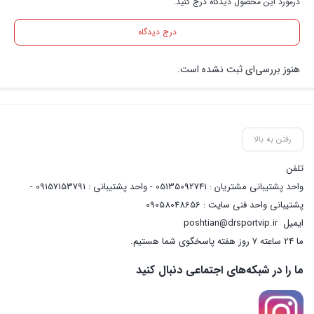
درمورد این محصول دیدگاه درج کنید.
درج دیدگاه
هنوز بررسی‌ای ثبت نشده است.
رفتن به بالا
تلفن
واحد پشتیبانی مشتریان : 05135092741 - واحد پشتیبانی : 09157153791 -
پشتیبانی واحد فنی سایت : 09058048656
ایمیل
poshtian@drsportvip.ir
ما 24 ساعته 7 روز هفته پاسخگوی شما هستیم.
ما را در شبکه‌های اجتماعی دنبال کنید