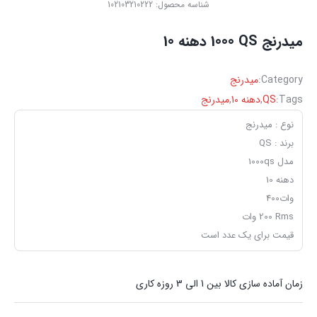
شناسه محصول:
102103210222
میدرنج ‏QS ‏1000 ‏دهنه ‏10 ‏
Category:
میدرنج
Tags:
QS
,
دهنه 10
,
میدرنج
نوع : میدرنج
برند : QS
مدل 1000qs
دهنه 10
وات400
قیمت برای یک عدد است
زمان آماده سازی کالا بین 1 الی 3 روزه کاری