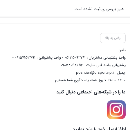
هنوز بررسی‌ای ثبت نشده است.
رفتن به بالا
تلفن
واحد پشتیبانی مشتریان : 05135092741 - واحد پشتیبانی : 09157153791 -
پشتیبانی واحد فنی سایت : 09058048656
ایمیل
poshtian@drsportvip.ir
ما 24 ساعته 7 روز هفته پاسخگوی شما هستیم.
ما را در شبکه‌های اجتماعی دنبال کنید
لطفا ایمیل خود را وارد نمایید