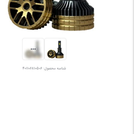
شناسه محصول:
401106810506