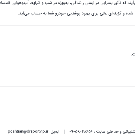
ت.
ایمیل
poshtian@drsportvip.ir