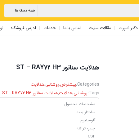
دکتر اسپرت
مقالات سایت
تماس با ما
خدمات
آدرس فروشگاه
لو
هدلایت ‏سناتور ST – RAY72 H3
Categories:
پیشفرض
,
روشنایی
,
هدلایت
Tags:
روشنایی
,
هدلایت
,
هدلایت ‏سناتور ST - RAY72 H3
مشخصات محصول:
ساختار بدنه
آلومینیوم
چیپ تراشه
CSP