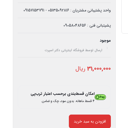
واحد پشتیبانی مشتریان : 05135092816 - 09157153791
پشیتبانی فنی : 09058048656
موجود
ارسال توسط فروشگاه اینترنتی دکتر اسپرت
31,000,000
ریال
امکان قسط‌بندی برحسب اعتبار ترب‌پی
۴ قسط ماهانه. بدون سود، چک و ضامن.
افزودن به سبد خرید