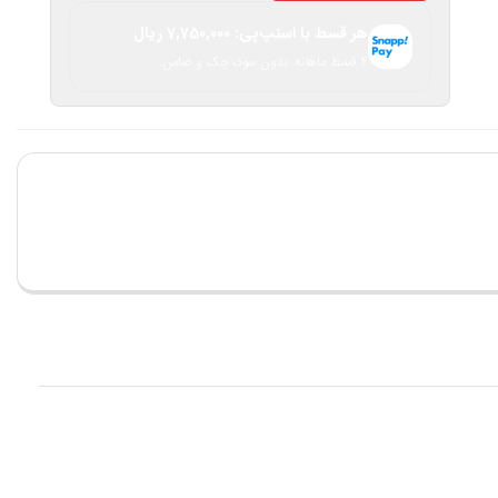
هر قسط با اسنپ‌پی:
7,750,000
ریال
۴ قسط ماهانه. بدون سود، چک و ضامن.