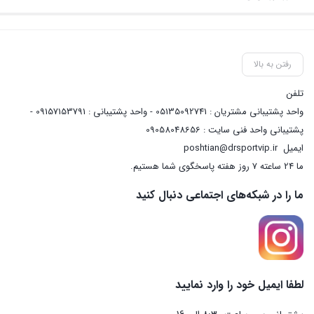
رفتن به بالا
تلفن
واحد پشتیبانی مشتریان : 05135092741 - واحد پشتیبانی : 09157153791 -
پشتیبانی واحد فنی سایت : 09058048656
ایمیل
poshtian@drsportvip.ir
ما 24 ساعته 7 روز هفته پاسخگوی شما هستیم.
ما را در شبکه‌های اجتماعی دنبال کنید
لطفا ایمیل خود را وارد نمایید