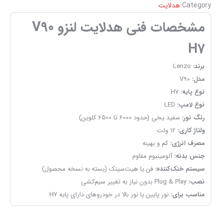
Category:
هدلایت
مشخصات فنی هدلایت لنزو V90
H7
برند:
Lenzo
مدل:
V90
نوع پایه:
H7
نوع لامپ:
LED
رنگ نور:
سفید یخی (حدود 6000 تا 6500 کلوین)
ولتاژ کاری:
12 ولت
مصرف انرژی:
کم و بهینه
جنس بدنه:
آلومینیوم مقاوم
سیستم خنک‌کننده:
فن یا هیت‌سینک (بسته به نسخه محصول)
نصب:
Plug & Play بدون نیاز به تغییر سیم‌کشی
مناسب برای:
نور پایین یا نور بالا در خودروهای دارای پایه H7