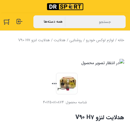
خانه
/
لوازم لوکس خودرو
/
روشنایی
/
هدلایت
/ هدلایت لنزو V90 H7
شناسه محصول:
401250810874
هدلایت لنزو V90 H7