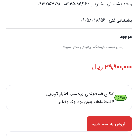
واحد پشتیبانی مشتریان : 05135092816 - 09157153791
پشیتبانی فنی : 09058048656
موجود
ارسال توسط فروشگاه اینترنتی دکتر اسپرت
39,900,000
ریال
امکان قسط‌بندی برحسب اعتبار ترب‌پی
۴ قسط ماهانه. بدون سود، چک و ضامن.
افزودن به سبد خرید