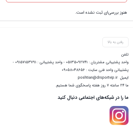
هنوز بررسی‌ای ثبت نشده است.
رفتن به بالا
تلفن
واحد پشتیبانی مشتریان : 05135092741 - واحد پشتیبانی : 09157153791 -
پشتیبانی واحد فنی سایت : 09058048656
ایمیل
poshtian@drsportvip.ir
ما 24 ساعته 7 روز هفته پاسخگوی شما هستیم.
ما را در شبکه‌های اجتماعی دنبال کنید