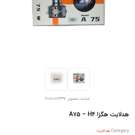
شناسه محصول:
401110813337
هدلایت هگزا A75 – H4
Category:
هدلایت