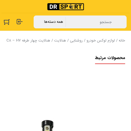
خانه
/
لوازم لوکس خودرو
/
روشنایی
/
هدلایت
/ هدلایت چهار طرفه C8 – H7
محصولات مرتبط