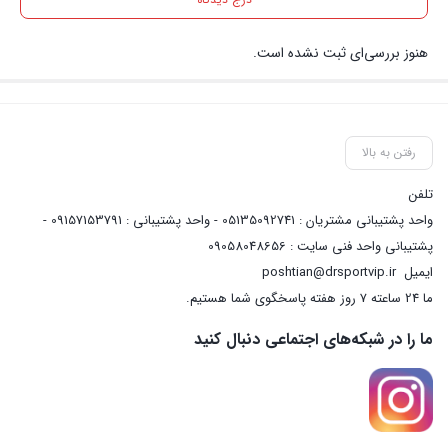
هنوز بررسی‌ای ثبت نشده است.
رفتن به بالا
تلفن
واحد پشتیبانی مشتریان : 05135092741 - واحد پشتیبانی : 09157153791 -
پشتیبانی واحد فنی سایت : 09058048656
ایمیل
poshtian@drsportvip.ir
ما 24 ساعته 7 روز هفته پاسخگوی شما هستیم.
ما را در شبکه‌های اجتماعی دنبال کنید