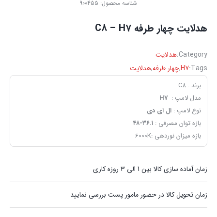
شناسه محصول:
900455
هدلایت چهار طرفه C8 – H7
Category:
هدلایت
Tags:
H7
,
چهار طرفه
,
هدلایت
برند : C8
مدل لامپ :
H7
نوع لامپ :
ال ای دی
بازه توان مصرفی :
۳۶.۱-۴۸
بازه میزان نوردهی :6000K
زمان آماده سازی کالا بین 1 الی 3 روزه کاری
زمان تحویل کالا در حضور مامور پست بررسی نمایید