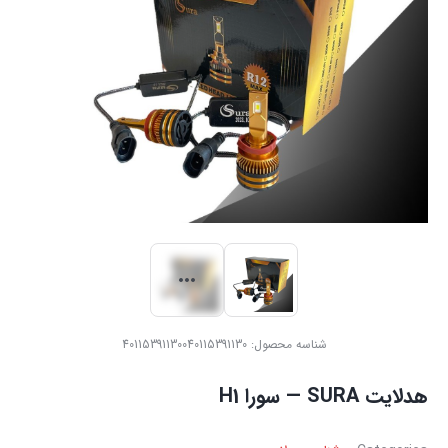
شناسه محصول:
40115391130040115391130
هدلایت SURA — سورا H1