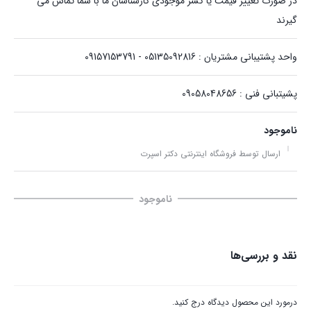
در صورت تغییر قیمت یا کسر موجودی کارشناسان ما با شما تماس می
گیرند
واحد پشتیبانی مشتریان : 05135092816 - 09157153791
پشیتبانی فنی : 09058048656
ناموجود
ارسال توسط فروشگاه اینترنتی دکتر اسپرت
ناموجود
نقد و بررسی‌ها
درمورد این محصول دیدگاه درج کنید.