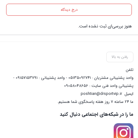
درج دیدگاه
هنوز بررسی‌ای ثبت نشده است.
رفتن به بالا
تلفن
واحد پشتیبانی مشتریان : 05135092741 - واحد پشتیبانی : 09157153791 -
پشتیبانی واحد فنی سایت : 09058048656
ایمیل
poshtian@drsportvip.ir
ما 24 ساعته 7 روز هفته پاسخگوی شما هستیم.
ما را در شبکه‌های اجتماعی دنبال کنید