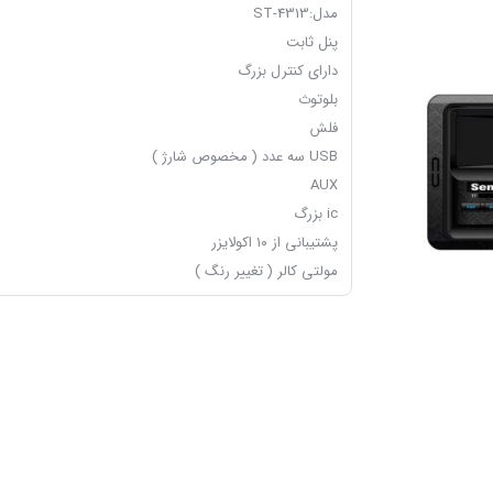
مدل:ST-4313
پنل ثابت
دارای کنترل بزرگ
بلوتوث
فلش
USB سه عدد ( مخصوص شارژ )
AUX
ic بزرگ
پشتیبانی از ۱۰ اکولایزر
مولتی کالر ( تغییر رنگ )