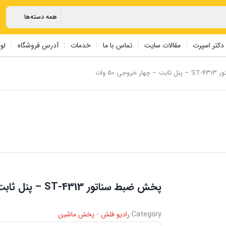
دکتر اسپرت
مقالات سایت
تماس با ما
خدمات
آدرس فروشگاه
لو
ی 50 وات
پخش ضبط سناتور ST-4313 – پنل ثابت – چهار خروجی 50 وات
Category:
رادیو فلش - پخش ماشین