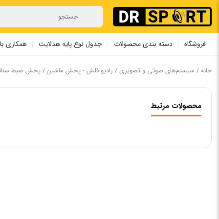
فروشگاه
دسته بندی محصولات
جدول نوع پایه هدلایت
همکاری با 
خانه
/
سیستم‌های صوتی و تصویری
/
رادیو فلش - پخش ماشین
/ پخش ضبط سناتور ST-4313 – پنل ثابت – چهار خروج
محصولات مرتبط