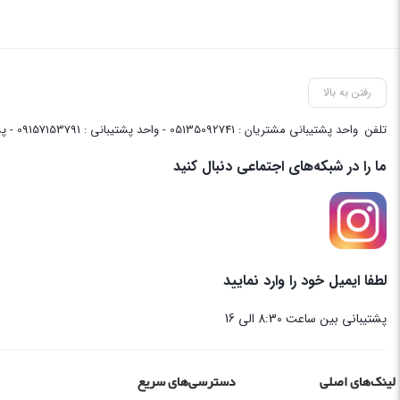
رفتن به بالا
تلفن
واحد پشتیبانی مشتریان : 05135092741 - واحد پشتیبانی : 09157153791 - پشتیبانی واحد فنی سایت : 09058048656
ما را در شبکه‌های اجتماعی دنبال کنید
لطفا ایمیل خود را وارد نمایید
پشتیبانی بین ساعت 8:30 الی 16
لینک‌های اصلی
دسترسی‌های سریع