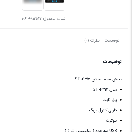
شناسه محصول:
106106812523
توضیحات
نظرات (0)
توضیحات
پخش ضبط سناتور ST-4313
مدل:ST-4313
پنل ثابت
دارای کنترل بزرگ
بلوتوث
USB سه عدد ( مخصوص شارژ )