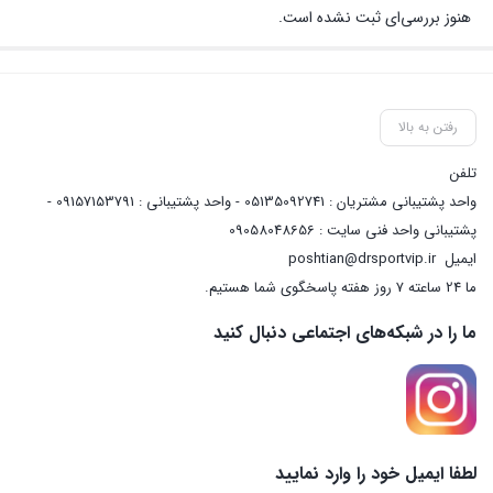
هنوز بررسی‌ای ثبت نشده است.
رفتن به بالا
تلفن
واحد پشتیبانی مشتریان : 05135092741 - واحد پشتیبانی : 09157153791 -
پشتیبانی واحد فنی سایت : 09058048656
ایمیل
poshtian@drsportvip.ir
ما 24 ساعته 7 روز هفته پاسخگوی شما هستیم.
ما را در شبکه‌های اجتماعی دنبال کنید
لطفا ایمیل خود را وارد نمایید