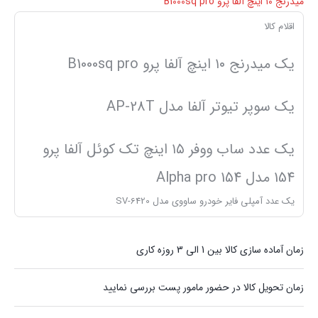
میدرنج ۱۰ اینچ آلفا پرو B1000sq pro
اقلام کالا
یک میدرنج ۱۰ اینچ آلفا پرو B1000sq pro
یک سوپر تیوتر آلفا مدل AP-28T
یک عدد ساب ووفر ۱۵ اینچ تک کوئل آلفا پرو
154 مدل Alpha pro 154
یک عدد آمپلی فایر خودرو ساووی مدل SV-6420
زمان آماده سازی کالا بین 1 الی 3 روزه کاری
زمان تحویل کالا در حضور مامور پست بررسی نمایید