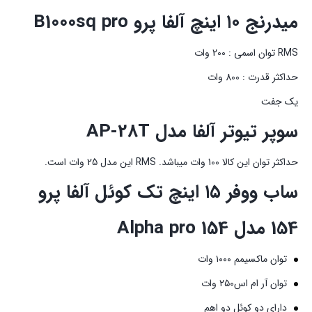
میدرنج ۱۰ اینچ آلفا پرو B1000sq pro
RMS توان اسمی : 200 وات
حداکثر قدرت : 800 وات
یک جفت
سوپر تیوتر آلفا مدل AP-28T
حداکثر توان این کالا 100 وات میباشد. RMS این مدل 25 وات است.
ساب ووفر ۱۵ اینچ تک کوئل آلفا پرو
154 مدل Alpha pro 154
توان ماکسیمم ۱۰۰۰ وات
توان آر ام اس۲۵۰ وات
دارای دو کوئل دو اهم