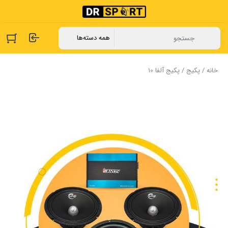
خانه
/
پکیج
/ پکیج آلفا 10