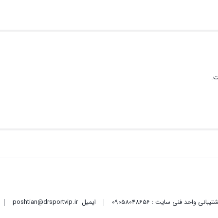
ت.
ایمیل
poshtian@drsportvip.ir