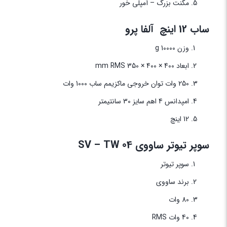
مگنت بزرگ – آمپلی خور
ساب 12 اینچ آلفا پرو
وزن 10000 g
ابعاد 400 × 400 × 350 mm RMS
250 وات توان خروجی ماکزیمم ساب 1000 وات
امپدانس 4 اهم سایز 30 سانتیمتر
12 اینچ
سوپر تیوتر ساووی SV – TW 04
سوپر تیوتر
برند ساووی
80 وات
40 وات RMS