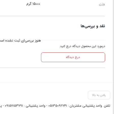
وزن
15000 گرم
نقد و بررسی‌ها
هنوز بررسی‌ای ثبت نشده اس
درمورد این محصول دیدگاه درج کنید.
درج دیدگاه
رفتن به بالا
تلفن
واحد پشتیبانی مشتریان : 05135092741 - واحد پشتیبانی : 09157153791 - پشتیبانی واحد فنی سایت : 09058048656