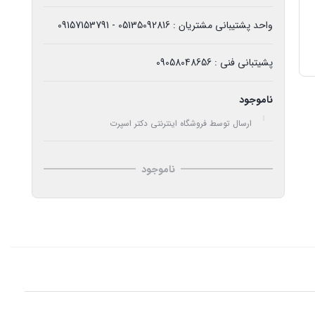
واحد پشتیبانی مشتریان : 05135092816 - 09157153791
پشیتبانی فنی : 09058048656
ناموجود
ارسال توسط فروشگاه اینترنتی دکتر اسپرت
ناموجود