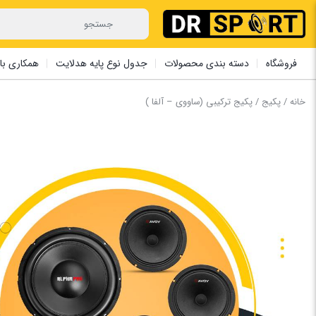
فروشگاه
دسته بندی محصولات
جدول نوع پایه هدلایت
همکاری با 
خانه
/
پکیج
/ پکیج ترکیبی (ساووی – آلفا )