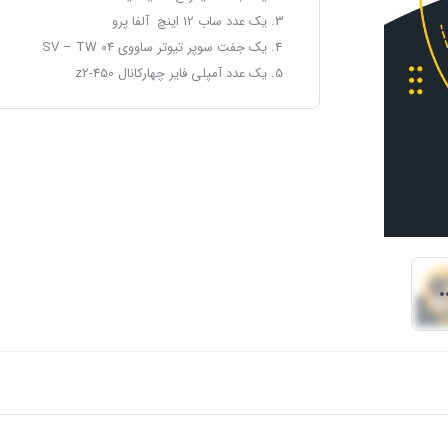
یک عدد ساب 12 اینچ آلفا پرو
یک جفت سوپر تیوتر ساووی SV – TW 04
یک عدد آمپلی فایر چهارکانال z2-450