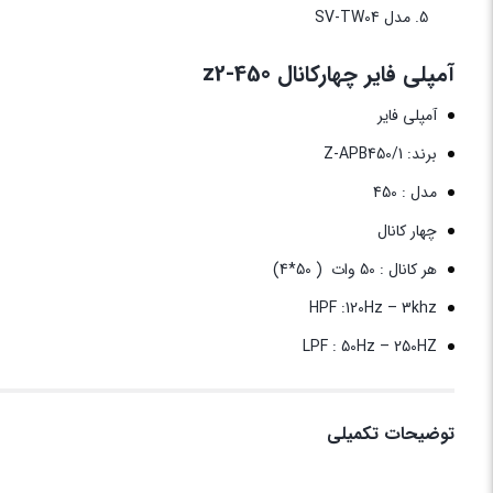
مدل SV-TW04
آمپلی فایر چهارکانال z2-450
آمپلی فایر
برند: Z-APB450/1
مدل : 450
چهار کانال
هر کانال : 50 وات ( 50*4)
HPF :120Hz – 3khz
LPF : 50Hz – 250HZ
توضیحات تکمیلی