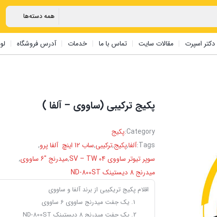
دکتر اسپرت
مقالات سایت
تماس با ما
خدمات
آدرس فروشگاه
لو
پکیج ترکیبی (ساووی – آلفا )
Category:
پکیج
Tags:
آلفا
,
پکیج
,
ترکیبی
,
ساب 12 اینچ آلفا پرو
,
سوپر تیوتر ساووی SV – TW 04
,
میدرنج "6 ساووی
,
میدرنج 8 دیستینک ND-800ST
اقلام پکیج تریکیبی از برند آلفا و ساووی
یک جفت میدرنج ساووی 6 ساووی
یک جفت میدرنج 8 دیستینک ND-800ST