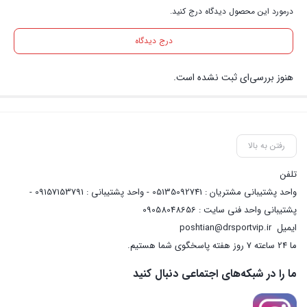
درمورد این محصول دیدگاه درج کنید.
درج دیدگاه
هنوز بررسی‌ای ثبت نشده است.
رفتن به بالا
تلفن
واحد پشتیبانی مشتریان : 05135092741 - واحد پشتیبانی : 09157153791 -
پشتیبانی واحد فنی سایت : 09058048656
ایمیل
poshtian@drsportvip.ir
ما 24 ساعته 7 روز هفته پاسخگوی شما هستیم.
ما را در شبکه‌های اجتماعی دنبال کنید