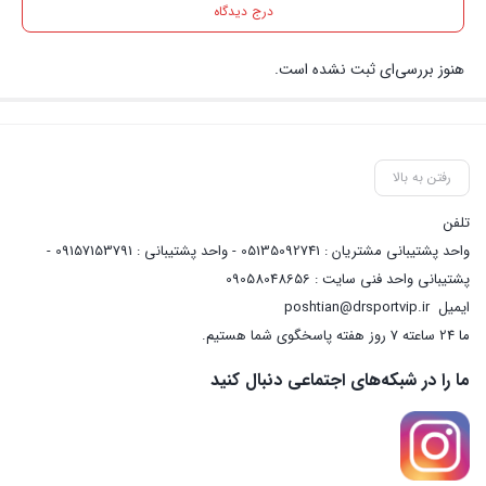
درج دیدگاه
هنوز بررسی‌ای ثبت نشده است.
رفتن به بالا
تلفن
واحد پشتیبانی مشتریان : 05135092741 - واحد پشتیبانی : 09157153791 -
پشتیبانی واحد فنی سایت : 09058048656
ایمیل
poshtian@drsportvip.ir
ما 24 ساعته 7 روز هفته پاسخگوی شما هستیم.
ما را در شبکه‌های اجتماعی دنبال کنید