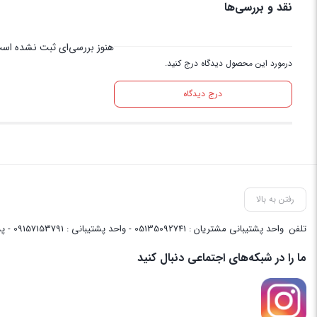
نقد و بررسی‌ها
هنوز بررسی‌ای ثبت نشده اس
درمورد این محصول دیدگاه درج کنید.
درج دیدگاه
رفتن به بالا
تلفن
واحد پشتیبانی مشتریان : 05135092741 - واحد پشتیبانی : 09157153791 - پشتیبانی واحد فنی سایت : 09058048656
ما را در شبکه‌های اجتماعی دنبال کنید