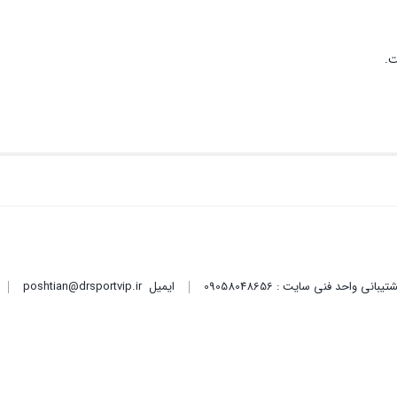
ت.
ایمیل
poshtian@drsportvip.ir