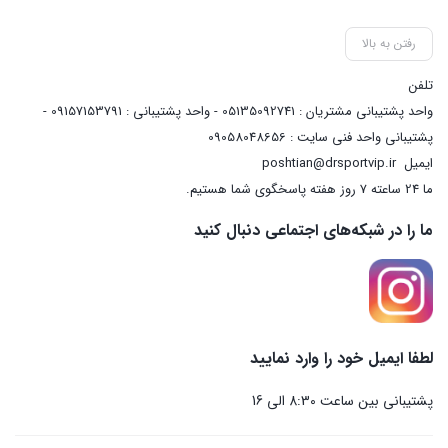
رفتن به بالا
تلفن
واحد پشتیبانی مشتریان : 05135092741 - واحد پشتیبانی : 09157153791 -
پشتیبانی واحد فنی سایت : 09058048656
ایمیل
poshtian@drsportvip.ir
ما 24 ساعته 7 روز هفته پاسخگوی شما هستیم.
ما را در شبکه‌های اجتماعی دنبال کنید
لطفا ایمیل خود را وارد نمایید
پشتیبانی بین ساعت 8:30 الی 16