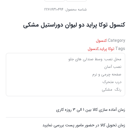
شناسه محصول:
226119310494
‏کنسول ‏توکا ‏پراید ‏دو ‏لیوان ‏دوراستیل ‏مشکی
Category:
کنسول
Tags:
توکا ‏پراید
,
کنسول
محل نصب: وسط صندلی های جلو
نصب آسان
صفحه چرمی و نرم
درب متحرک
رنگ مشکی
زمان آماده سازی کالا بین 1 الی 3 روزه کاری
زمان تحویل کالا در حضور مامور پست بررسی نمایید