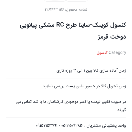
شناسه محصول:
226144311116
‏کنسول کوییک-ساینا طرح RC مشکی پیانویی
دوخت قرمز
Category:
کنسول
زمان آماده سازی کالا بین 1 الی 3 روزه کاری
زمان تحویل کالا در حضور مامور پست بررسی نمایید
در صورت تغییر قیمت یا کسر موجودی کارشناسان ما با شما تماس می
گیرند
واحد پشتیبانی مشتریان : 05135092816 - 09157153791