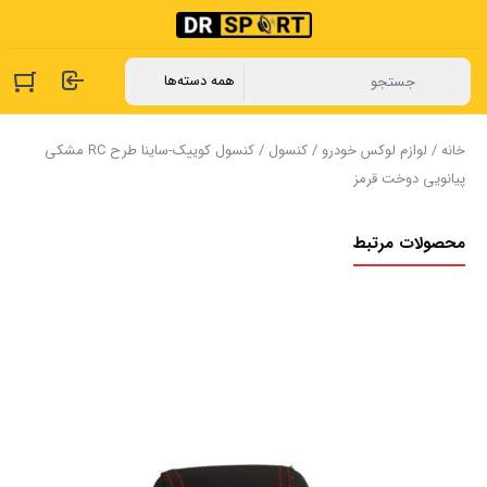
خانه
/
لوازم لوکس خودرو
/
کنسول
/ ‏کنسول کوییک-ساینا طرح RC مشکی
پیانویی دوخت قرمز
محصولات مرتبط