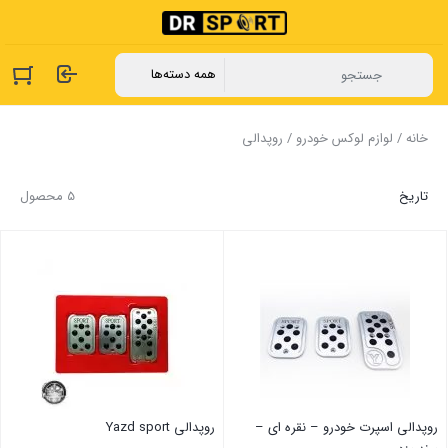
خانه
/
لوازم لوکس خودرو
/ روپدالی
تاریخ
5 محصول
روپدالی اسپرت خودرو – نقره ای –
روپدالی Yazd sport