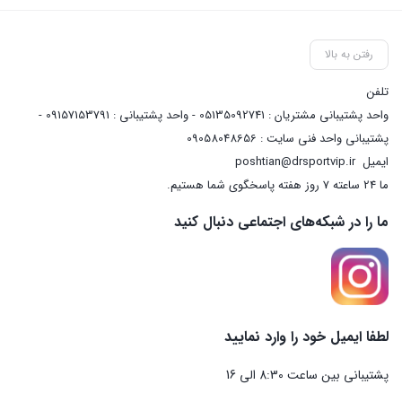
رفتن به بالا
تلفن
واحد پشتیبانی مشتریان : 05135092741 - واحد پشتیبانی : 09157153791 -
پشتیبانی واحد فنی سایت : 09058048656
ایمیل
poshtian@drsportvip.ir
ما 24 ساعته 7 روز هفته پاسخگوی شما هستیم.
ما را در شبکه‌های اجتماعی دنبال کنید
لطفا ایمیل خود را وارد نمایید
پشتیبانی بین ساعت 8:30 الی 16