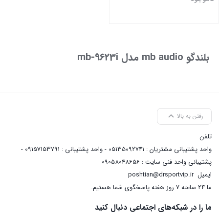
بستن
بلندگو mb audio مدل mb-9623i
رفتن به بالا
تلفن
واحد پشتیبانی مشتریان : 05135092741 - واحد پشتیبانی : 09157153791 -
پشتیبانی واحد فنی سایت : 09058048656
ایمیل
poshtian@drsportvip.ir
ما 24 ساعته 7 روز هفته پاسخگوی شما هستیم.
ما را در شبکه‌های اجتماعی دنبال کنید