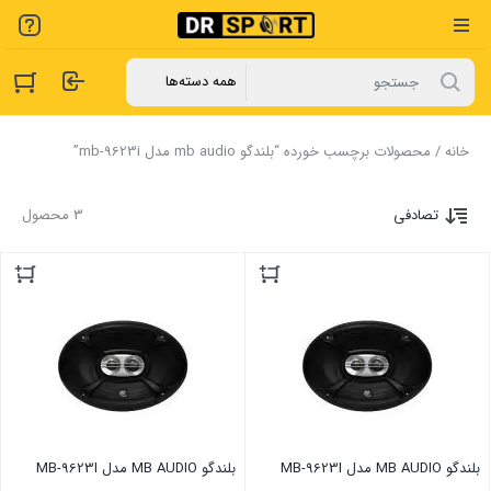
خانه
/ محصولات برچسب خورده “بلندگو mb audio مدل mb-9623i”
تصادفی
3 محصول
بلندگو MB AUDIO مدل MB-9623I
بلندگو MB AUDIO مدل MB-9623I