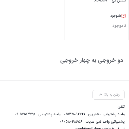
ایکس بی – XB-55A
ناموجود
ناموجود
بستن
دو خروجی به چهار خروجی
رفتن به بالا
تلفن
واحد پشتیبانی مشتریان : 05135092741 - واحد پشتیبانی : 09157153791 -
پشتیبانی واحد فنی سایت : 09058048656