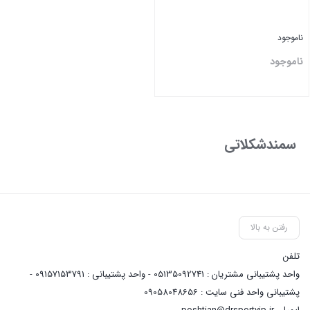
ناموجود
ناموجود
بستن
سمندشکلاتی
رفتن به بالا
تلفن
واحد پشتیبانی مشتریان : 05135092741 - واحد پشتیبانی : 09157153791 -
پشتیبانی واحد فنی سایت : 09058048656