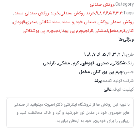
Category:
روکش صندلی
Tags:
2
,
3
,
4
,
5
,
6
,
7
,
8
,
9
,
خرید روکش صندلی
,
خرید روکش صندلی سمند
,
روکش صندلی
,
روکش صندلی خودرو سمند
,
سمندشکلاتی
,
صدری
,
قهوه‌ای
,
کتان
,
کرم
,
مخمل1
,
مشکی
,
نارنجیچرم پی یو
,
نارنجیچرم پی یوشکلاتی
ویژگی‌ها
طرح:
1, 2, 3, 4, 5, 6, 7, 8, 9
رنگ:
شکلاتی
,
صدری
,
قهوه‌ای
,
کرم
,
مشکی
,
نارنجی
جنس:
چرم پی یو, کتان, مخمل
شرکت تولید کننده:
پرند
کیفیت الیاف:
عالی
با تهیه این روکش ها از فروشگاه اینترنتی
دکتر اسپرت
میتوانید از صندلی
های خودروی خود در مقابل نور خورشید و گرد و خاک محافظت کنید و
زیبایی را برای خودروی خود به ارمغان بیاورید.