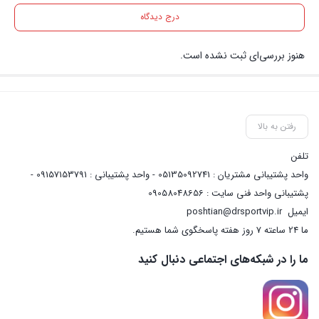
درج دیدگاه
هنوز بررسی‌ای ثبت نشده است.
رفتن به بالا
تلفن
واحد پشتیبانی مشتریان : 05135092741 - واحد پشتیبانی : 09157153791 -
پشتیبانی واحد فنی سایت : 09058048656
ایمیل
poshtian@drsportvip.ir
ما 24 ساعته 7 روز هفته پاسخگوی شما هستیم.
ما را در شبکه‌های اجتماعی دنبال کنید