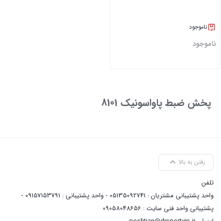
ناموجود
ناموجود
بستن
پخش ضبط پاواسونیک 8101
رفتن به بالا
تلفن
واحد پشتیبانی مشتریان : 05135092741 - واحد پشتیبانی : 09157153791 -
پشتیبانی واحد فنی سایت : 09058048656