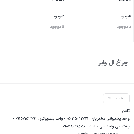
meters
meters
ناموجود
ناموجود
ناموجود
ناموجود
بستن
بستن
چراغ ال وایر
رفتن به بالا
تلفن
واحد پشتیبانی مشتریان : 05135092741 - واحد پشتیبانی : 09157153791 -
پشتیبانی واحد فنی سایت : 09058048656