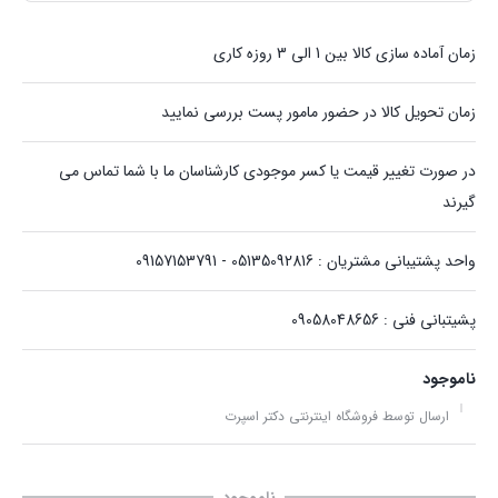
زمان آماده سازی کالا بین 1 الی 3 روزه کاری
زمان تحویل کالا در حضور مامور پست بررسی نمایید
در صورت تغییر قیمت یا کسر موجودی کارشناسان ما با شما تماس می
گیرند
واحد پشتیبانی مشتریان : 05135092816 - 09157153791
پشیتبانی فنی : 09058048656
ناموجود
ارسال توسط فروشگاه اینترنتی دکتر اسپرت