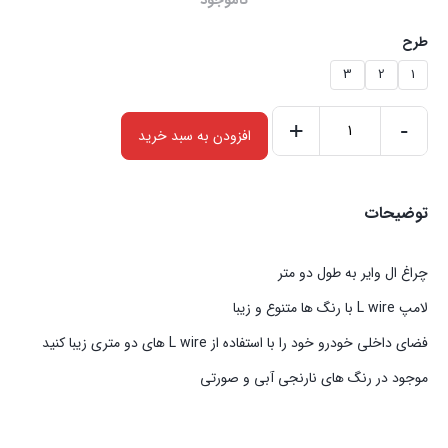
ناموجود
طرح
3
2
1
+
-
افزودن به سبد خرید
چراغ
ال
وایر
توضیحات
دو
متری|
چراغ ال وایر به طول دو متر
L
لامپ L wire با رنگ ها متنوع و زیبا
wire
Two
فضای داخلی خودرو خود را با استفاده از L wire های دو متری زیبا کنید
meters
موجود در رنگ های نارنجی آبی و صورتی
عدد