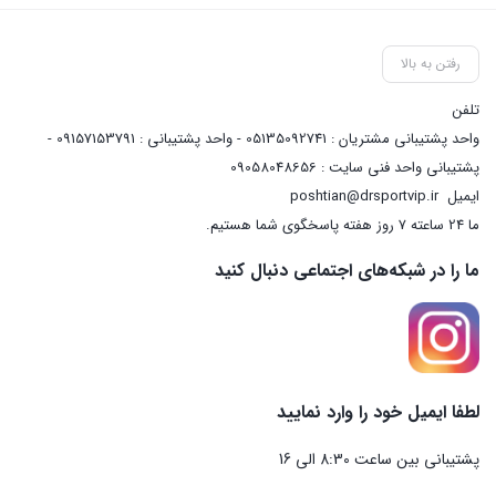
رفتن به بالا
تلفن
واحد پشتیبانی مشتریان : 05135092741 - واحد پشتیبانی : 09157153791 -
پشتیبانی واحد فنی سایت : 09058048656
ایمیل
poshtian@drsportvip.ir
ما 24 ساعته 7 روز هفته پاسخگوی شما هستیم.
ما را در شبکه‌های اجتماعی دنبال کنید
لطفا ایمیل خود را وارد نمایید
پشتیبانی بین ساعت 8:30 الی 16