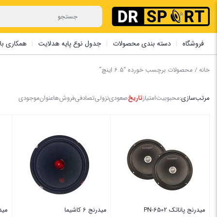
فروشگاه
دسته بندی محصولات
جدول نوع پایه هدلایت
همکاری با 
خانه
/ محصولات برچسب خورده “6.5 اینچ”
مرتب‌سازی:
محبوبیت
امتیاز
تاریخ
صعودی
نزولی
تصادفی
فروش‌ها
عنوان
موجودی
میدرنج پاناتک PN-6502
میدرنج 6 کاشیما
میدرنج 6 کا