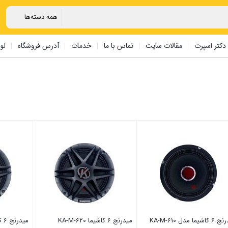
دکتر اسپرت
مقالات سایت
تماس با ما
خدمات
آدرس فروشگاه
لو
شیما مدل KA-M-610
میدرنج 6 کاشیما KA-M-620
میدرنج 6 کاشیما KA-M-630