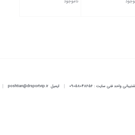
وجود
ناموجود
تن
بستن
ایمیل
poshtian@drsportvip.ir