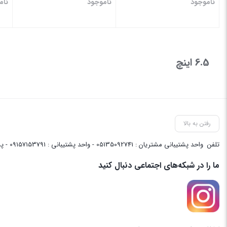
ناموجود
ناموجود
نام
بستن
بستن
بس
6.5 اینچ
رفتن به بالا
تلفن
واحد پشتیبانی مشتریان : 05135092741 - واحد پشتیبانی : 09157153791 - پشتیبانی واحد فنی سایت : 09058048656
ما را در شبکه‌های اجتماعی دنبال کنید