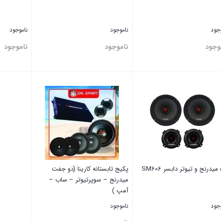
وجود
ناموجود
ناموجود
وجود
ناموجود
ناموجود
تن
بستن
بستن
یدرنج و تیوتر دابسر SM606
پکیج تابستانه کارینا (دو جفت
میدرنج – سوپرتیوتر – ساب –
آمپ )
وجود
ناموجود