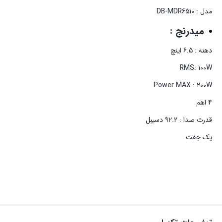
مدل : DB-MDR6510
میدرنج :
دهنه : 6.5 اینچ
RMS: 100W
Power MAX : 200W
4 اهم
قدرت صدا : 92.2 دسیبل
یک جفت