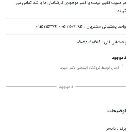
در صورت تغییر قیمت یا کسر موجودی کارشناسان ما با شما تماس می
گیرند
واحد پشتیبانی مشتریان : 05135092816 - 09157153791
پشیتبانی فنی : 09058048656
ناموجود
ارسال توسط فروشگاه اینترنتی دکتر اسپرت
ناموجود
توضیحات
برند : دابسر