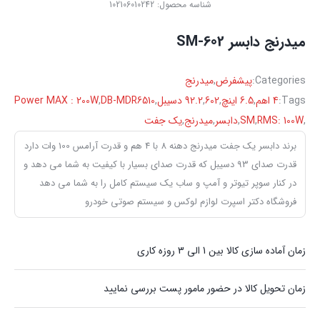
شناسه محصول:
102106010242
میدرنج دابسر SM-602
Categories:
پیشفرض
,
میدرنج
Tags:
4 اهم
,
6.5 اینچ
,
602
,
92.2 دسیبل
,
DB-MDR6510
,
Power MAX : 200W
,
RMS: 100W
,
SM
,
دابسر
,
میدرنج
,
یک جفت
برند دابسر یک جفت میدرنج دهنه 8 با 4 هم و قدرت آرامس 100 وات دارد
قدرت صدای 93 دسیبل که قدرت صدای بسیار با کیفیت به شما می دهد و
در کنار سوپر تیوتر و آمپ و ساب یک سیستم کامل را به شما می دهد
فروشگاه دکتر اسپرت لوازم لوکس و سیستم صوتی خودرو
زمان آماده سازی کالا بین 1 الی 3 روزه کاری
زمان تحویل کالا در حضور مامور پست بررسی نمایید