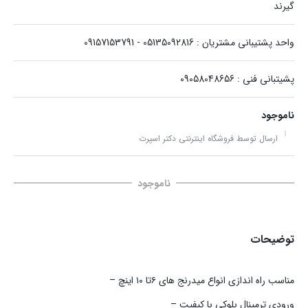
گیرند
واحد پشتیبانی مشتریان : 05135092816 - 09157153791
پشیتبانی فنی : 09058048656
ناموجود
ارسال توسط فروشگاه اینترنتی دکتر اسپرت
ناموجود
توضیحات
مناسب راه اندازی انواع میدرنج های ۶تا ۱۰ اینچ –
ورودی ترمینال بلوکی با کیفیت –