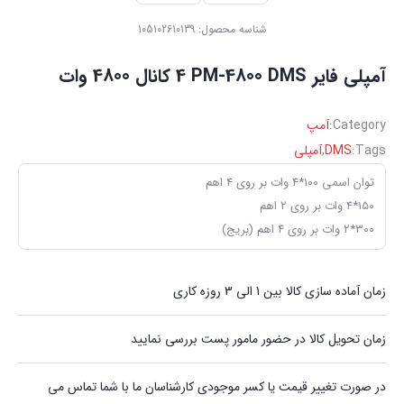
شناسه محصول:
105102610139
آمپلی فایر ‏DMS ‏PM-4800 ‏‏4 ‏‏کانال ‏‏4800 ‏‏وات ‏‏ ‏‏
Category:
آمپ
Tags:
DMS
,
آمپلی‌
توان اسمی ۱۰۰*۴ وات بر روی ۴ اهم
۱۵۰*۴ وات بر روی ۲ اهم
۳۰۰*۲ وات بر روی ۴ اهم (بریج)
زمان آماده سازی کالا بین 1 الی 3 روزه کاری
زمان تحویل کالا در حضور مامور پست بررسی نمایید
در صورت تغییر قیمت یا کسر موجودی کارشناسان ما با شما تماس می