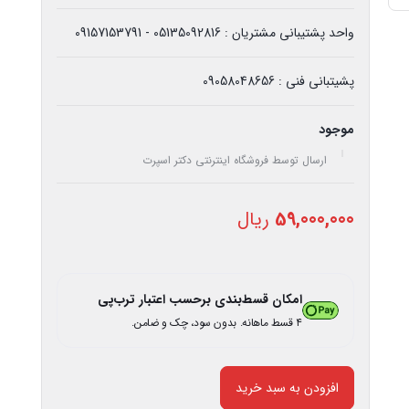
واحد پشتیبانی مشتریان : 05135092816 - 09157153791
پشیتبانی فنی : 09058048656
موجود
ارسال توسط فروشگاه اینترنتی دکتر اسپرت
59,000,000
ریال
امکان قسط‌بندی برحسب اعتبار ترب‌پی
۴ قسط ماهانه. بدون سود، چک و ضامن.
افزودن به سبد خرید