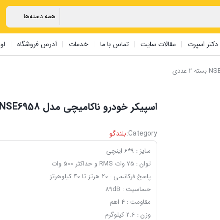
دکتر اسپرت
مقالات سایت
تماس با ما
خدمات
آدرس فروشگاه
لو
اسپیکر خودرو ناکامیچی مدل NSE6958 بسته 2 عددی
Category:
بلندگو
سایز : 9*6 اینچی
توان : 75 وات RMS و حداکثر 500 وات
پاسخ فرکانسی : 20 هرتز تا 40 کیلوهرتز
حساسیت : 89dB
مقاومت : 4 اهم
وزن : 2.6 کیلوگرم