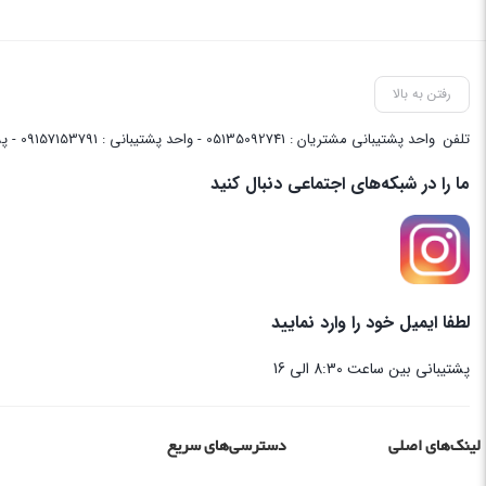
رفتن به بالا
تلفن
واحد پشتیبانی مشتریان : 05135092741 - واحد پشتیبانی : 09157153791 - پشتیبانی واحد فنی سایت : 09058048656
ما را در شبکه‌های اجتماعی دنبال کنید
لطفا ایمیل خود را وارد نمایید
پشتیبانی بین ساعت 8:30 الی 16
لینک‌های اصلی
دسترسی‌های سریع