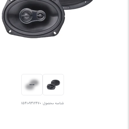
شناسه محصول:
154109312470