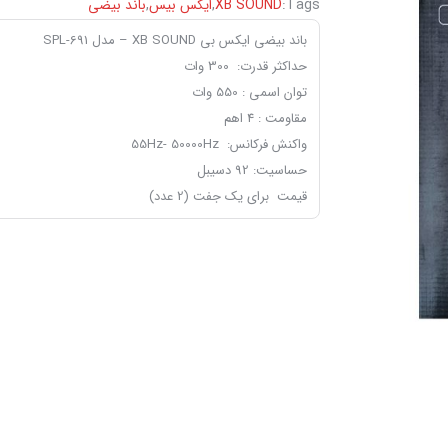
Tags:
XB SOUND
,
ایکس بیس
,
باند بیضی
باند بیضی ایکس بی XB SOUND – مدل SPL-691
حداکثر قدرت: 300 وات
توان اسمی : 550 وات
مقاومت : 4 اهم
واکنش فرکانس: 55Hz- 50000Hz
حساسیت: 92 دسیبل
قیمت برای یک جفت (2 عدد)