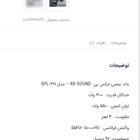
شناسه محصول:
108142411737
توضیحات
نظرات (0)
توضیحات
باند بیضی ایکس بی XB SOUND – مدل SPL-691
حداکثر قدرت: 300 وات
توان اسمی : 550 وات
مقاومت : 4 اهم
واکنش فرکانس: 55Hz- 50000Hz
حساسیت: 92 دسیبل