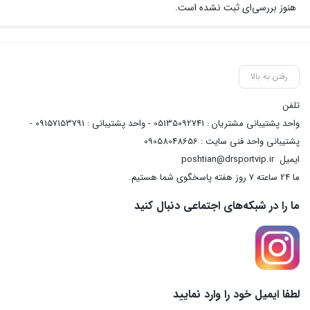
هنوز بررسی‌ای ثبت نشده است.
رفتن به بالا
تلفن
واحد پشتیبانی مشتریان : 05135092741 - واحد پشتیبانی : 09157153791 -
پشتیبانی واحد فنی سایت : 09058048656
ایمیل
poshtian@drsportvip.ir
ما 24 ساعته 7 روز هفته پاسخگوی شما هستیم.
ما را در شبکه‌های اجتماعی دنبال کنید
لطفا ایمیل خود را وارد نمایید