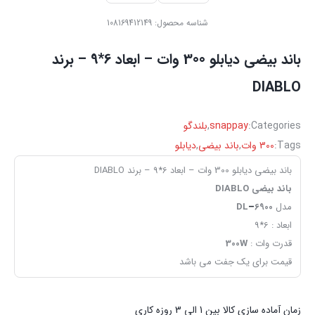
شناسه محصول:
108169412149
باند بیضی دیابلو 300 وات – ابعاد 6*9 – برند
DIABLO
Categories:
snappay
,
بلندگو
Tags:
300 وات
,
باند بیضی
,
دیابلو
باند بیضی دیابلو 300 وات – ابعاد 6*9 – برند DIABLO
باند بیضی DIABLO
مدل
6900
–
DL
ابعاد : 6*9
قدرت وات :
300W
قیمت برای یک جفت می باشد
زمان آماده سازی کالا بین 1 الی 3 روزه کاری