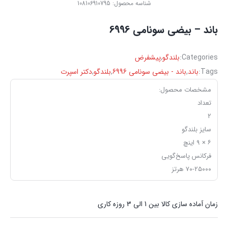
شناسه محصول:
108106910795
باند – بیضی ‏سونامی 6996
Categories:
بلندگو
,
پیشفرض
Tags:
باند
,
باند - بیضی ‏سونامی 6996
,
بلندگو
,
دکتر اسپرت
مشخصات محصول:
تعداد
۲
سایز بلندگو
۶ × ۹ اینچ
فرکانس پاسخ‌گویی
۷۰-۲۵۰۰۰ هرتز
زمان آماده سازی کالا بین 1 الی 3 روزه کاری