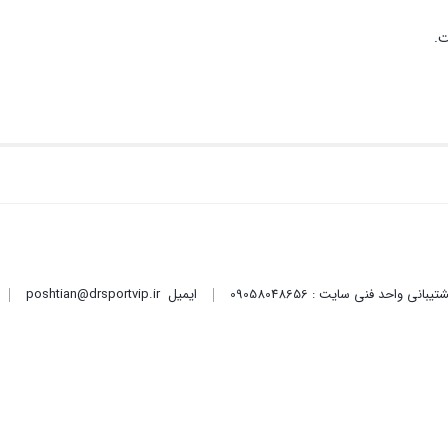
ت.
ایمیل
poshtian@drsportvip.ir