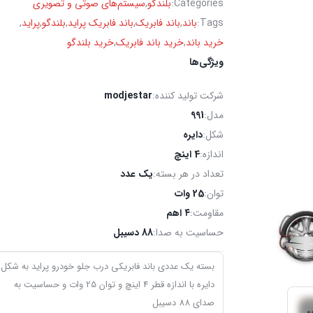
Categories:
بلندگو
,
سیستم‌های صوتی و تصویری
Tags:
باند
,
باند فابریک
,
باند فابریک پراید
,
بلندگو
,
پراید
,
خرید باند
,
خرید باند فابریک
,
خرید بلندگو
ویژگی‌ها
شرکت تولید کننده:
modjestar
مدل:
991
شکل:
دایره
اندازه:
4 اینچ
تعداد در هر بسته:
یک عدد
توان:
25 وات
مقاومت:
۴ اهم
حساسیت به صدا:
88 دسیبل
بسته یک عددی باند فابریکی درب جلو خودرو پراید به شکل
دایره با اندازه قطر 4 اینچ و توان 25 وات و حساسیت به
صدای 88 دسیبل