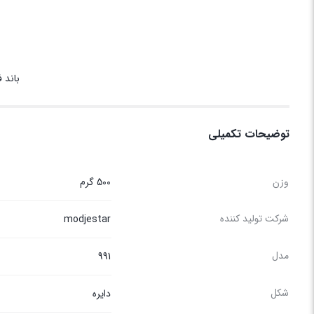
باند 
توضیحات تکمیلی
وزن
500 گرم
شرکت تولید کننده
modjestar
مدل
991
شکل
دایره