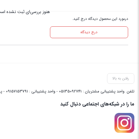
هنوز بررسی‌ای ثبت نشده اس
درمورد این محصول دیدگاه درج کنید.
درج دیدگاه
رفتن به بالا
تلفن
واحد پشتیبانی مشتریان : 05135092741 - واحد پشتیبانی : 09157153791 - پشتیبانی واحد فنی سایت : 09058048656
ما را در شبکه‌های اجتماعی دنبال کنید