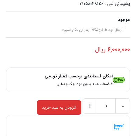
پشیتبانی فنی : 09058048656
موجود
ارسال توسط فروشگاه اینترنتی دکتر اسپرت
6,000,000
ریال
امکان قسط‌بندی برحسب اعتبار ترب‌پی
۴ قسط ماهانه. بدون سود، چک و ضامن.
+
-
افزودن به سبد خرید
باند
-
هر قسط با اسنپ‌پی:
1,500,000
ریال
فابریک
۴ قسط ماهانه. بدون سود، چک و ضامن.
سونیر