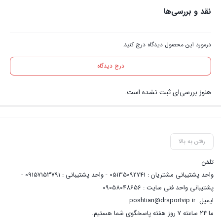
نقد و بررسی‌ها
درمورد این محصول دیدگاه درج کنید.
درج دیدگاه
هنوز بررسی‌ای ثبت نشده است.
رفتن به بالا
تلفن
واحد پشتیبانی مشتریان : 05135092741 - واحد پشتیبانی : 09157153791 -
پشتیبانی واحد فنی سایت : 09058048656
ایمیل
poshtian@drsportvip.ir
ما 24 ساعته 7 روز هفته پاسخگوی شما هستیم.