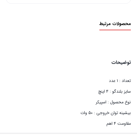
404
-
محصولات مرتبط
قیمت
برای
یک
عدد
عدد
توضیحات
تعداد : ۱ عدد
سایز بلندگو : ۴ اینچ
نوع محصول : اسپیکر
بیشینه توان خروجی : ۵۰ وات
مقاومت ۴ اهم