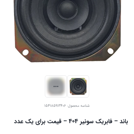
شناسه محصول:
154185913406
باند – فابریک سونیر 404 – قیمت برای یک عدد