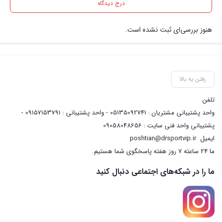
درج دیدگاه
هنوز بررسی‌ای ثبت نشده است.
رفتن به بالا
تلفن
واحد پشتیبانی مشتریان : 05135092741 - واحد پشتیبانی : 09157153791 -
پشتیبانی واحد فنی سایت : 09058048656
ایمیل
poshtian@drsportvip.ir
ما 24 ساعته 7 روز هفته پاسخگوی شما هستیم.
ما را در شبکه‌های اجتماعی دنبال کنید