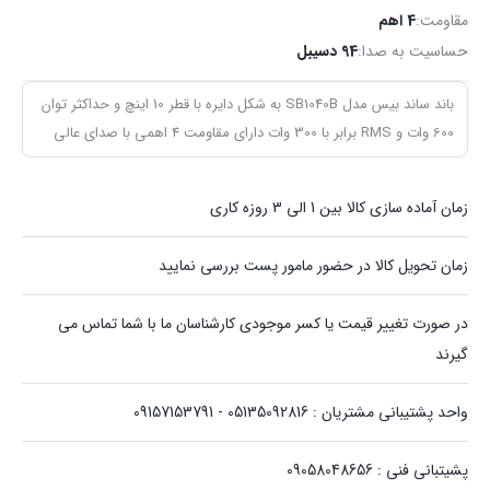
مقاومت:
4 اهم
حساسیت به صدا:
94 دسیبل
باند ساند بیس مدل SB1040B به شکل دایره با قطر 10 اینچ و حداکثر توان
600 وات و RMS برابر با 300 وات دارای مقاومت 4 اهمی با صدای عالی
زمان آماده سازی کالا بین 1 الی 3 روزه کاری
زمان تحویل کالا در حضور مامور پست بررسی نمایید
در صورت تغییر قیمت یا کسر موجودی کارشناسان ما با شما تماس می
گیرند
واحد پشتیبانی مشتریان : 05135092816 - 09157153791
پشیتبانی فنی : 09058048656