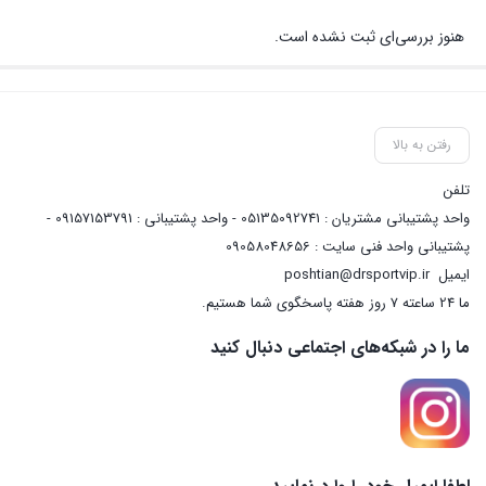
هنوز بررسی‌ای ثبت نشده است.
رفتن به بالا
تلفن
واحد پشتیبانی مشتریان : 05135092741 - واحد پشتیبانی : 09157153791 -
پشتیبانی واحد فنی سایت : 09058048656
ایمیل
poshtian@drsportvip.ir
ما 24 ساعته 7 روز هفته پاسخگوی شما هستیم.
ما را در شبکه‌های اجتماعی دنبال کنید