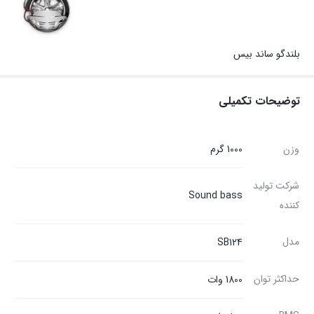
بلندگو ساند بیس
توضیحات تکمیلی
وزن
1000 گرم
شرکت تولید
Sound bass
کننده
مدل
SB124
حداکثر توان
1800 وات