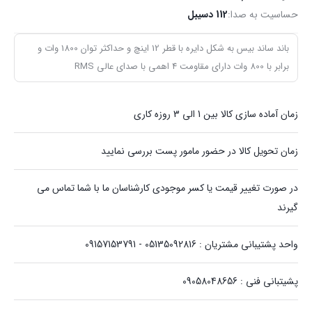
حساسیت به صدا:
112 دسیبل
باند ساند بیس به شکل دایره با قطر 12 اینچ و حداکثر توان 1800 وات و
RMS برابر با 800 وات دارای مقاومت 4 اهمی با صدای عالی
زمان آماده سازی کالا بین 1 الی 3 روزه کاری
زمان تحویل کالا در حضور مامور پست بررسی نمایید
در صورت تغییر قیمت یا کسر موجودی کارشناسان ما با شما تماس می
گیرند
واحد پشتیبانی مشتریان : 05135092816 - 09157153791
پشیتبانی فنی : 09058048656