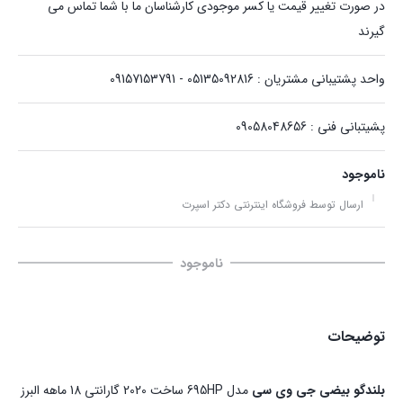
در صورت تغییر قیمت یا کسر موجودی کارشناسان ما با شما تماس می
گیرند
واحد پشتیبانی مشتریان : 05135092816 - 09157153791
پشیتبانی فنی : 09058048656
ناموجود
ارسال توسط فروشگاه اینترنتی دکتر اسپرت
ناموجود
توضیحات
بلندگو بيضي جي وي سي
مدل 695HP ساخت 2020 گارانتي 18 ماهه البرز