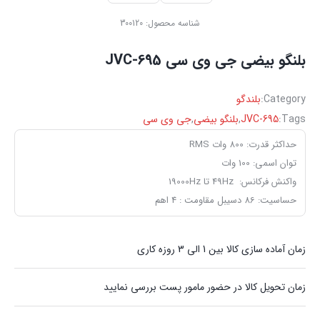
شناسه محصول:
300120
بلنگو بیضی جی وی سی JVC-695
Category:
بلندگو
Tags:
JVC-695
,
بلنگو بیضی
,
جی وی سی
حداکثر قدرت: 800 وات RMS
توان اسمی: 100 وات
واکنش فرکانس: 49Hz تا 19000Hz
حساسیت: 86 دسیبل مقاومت : 4 اهم
زمان آماده سازی کالا بین 1 الی 3 روزه کاری
زمان تحویل کالا در حضور مامور پست بررسی نمایید