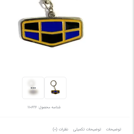
شناسه محصول:
110626
توضیحات
توضیحات تکمیلی
نظرات (0)