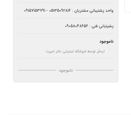
واحد پشتیبانی مشتریان : 05135092816 - 09157153791
پشیتبانی فنی : 09058048656
ناموجود
ارسال توسط فروشگاه اینترنتی دکتر اسپرت
ناموجود