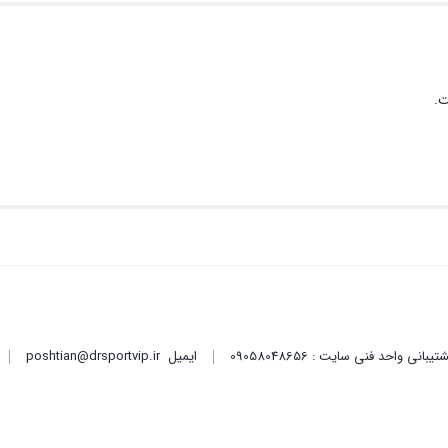
ت.
ایمیل
poshtian@drsportvip.ir