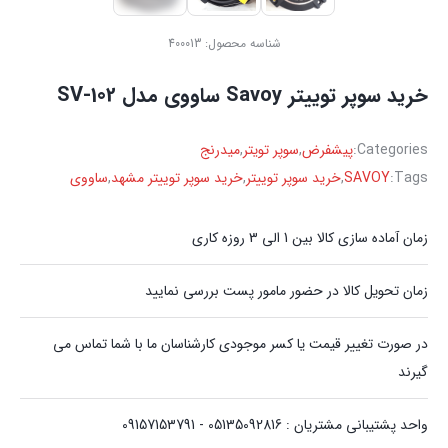
شناسه محصول:
400013
خرید سوپر توییتر Savoy ساووی مدل SV-102
Categories:
پیشفرض
,
سوپر تویتر
,
میدرنج
Tags:
SAVOY
,
خرید سوپر توییتر
,
خرید سوپر توییتر مشهد
,
ساووی
زمان آماده سازی کالا بین 1 الی 3 روزه کاری
زمان تحویل کالا در حضور مامور پست بررسی نمایید
در صورت تغییر قیمت یا کسر موجودی کارشناسان ما با شما تماس می
گیرند
واحد پشتیبانی مشتریان : 05135092816 - 09157153791