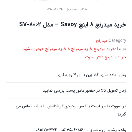
شناسه محصول:
102106510190
خرید میدرنج 8 اینچ Savoy – مدل SV-8002
Category:
میدرنج
Tags:
خرید میدرنج
,
خرید میدرنج 8
,
خرید میدرنج خودرو مشهد
,
خرید میدرنج دکتر اسپرت
زمان آماده سازی کالا بین 1 الی 3 روزه کاری
زمان تحویل کالا در حضور مامور پست بررسی نمایید
در صورت تغییر قیمت یا کسر موجودی کارشناسان ما با شما تماس می
گیرند
واحد پشتیبانی مشتریان : 05135092816 - 09157153791