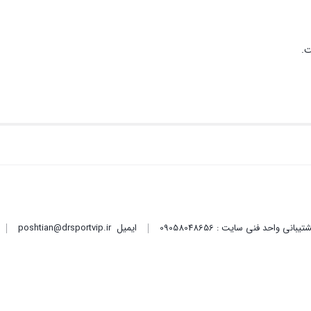
ت.
ایمیل
poshtian@drsportvip.ir