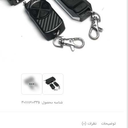
شناسه محصول:
301111610335
توضیحات
نظرات (0)