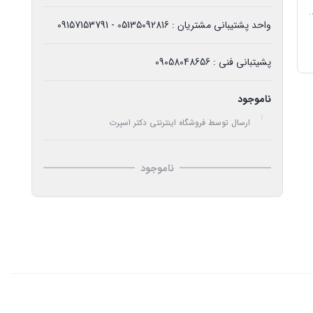
واحد پشتیبانی مشتریان : 05135092816 - 09157153791
پشیتبانی فنی : 09058048656
ناموجود
ارسال توسط فروشگاه اینترنتی دکتر اسپرت
ناموجود