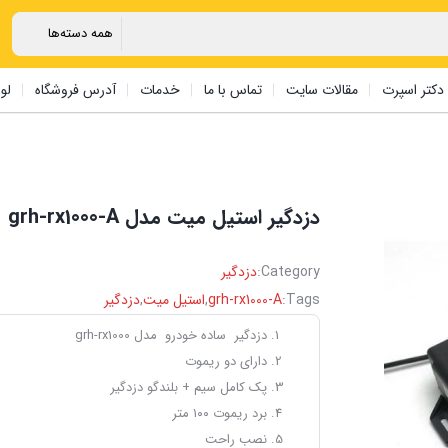
دکتر اسپرت
مقالات سایت
تماس با ما
خدمات
آدرس فروشگاه
لو
دزدگیر استیل میت مدل grh-rx1000-A
Category:
دزدگیر
Tags:
grh-rx1000-A
,
استیل میت
,
دزدگیر
دزدگیر ساده خودرو مدل grh-rx1000
دارای دو ریموت
پک کامل سیم + بلندگو دزدگیر
برد ریموت ۱۰۰ متر
نصب راحت